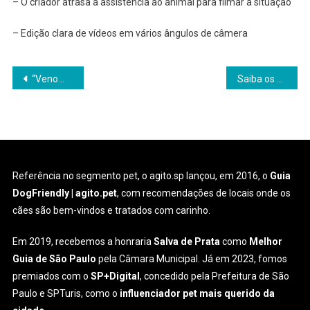
– O criador atrasa a assistência ao animal para filmar a situação
– Edição clara de vídeos em vários ângulos de câmera
Navegação
“Venomize seu Pet”: confira filtro especial para a estreia
Saiba os benefícios de farejar para os cães
de
Post
Referência no segmento pet, o agito.sp lançou, em 2016, o
Guia
DogFriendly | agito.pet
, com recomendações de locais onde os
cães são bem-vindos e tratados com carinho.
Em 2019, recebemos a honraria
Salva de Prata
como
Melhor
Guia de São Paulo
pela Câmara Municipal. Já em 2023, fomos
premiados com o
SP+Digital
, concedido pela Prefeitura de São
Paulo e SPTuris, como o
influenciador pet mais querido da