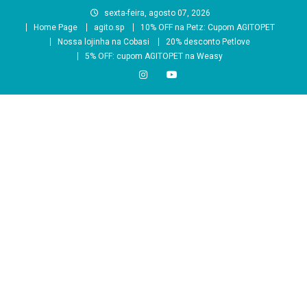
Skip
sexta-feira, agosto 07, 2026
to
Home Page
agito.sp
10% OFF na Petz: Cupom AGITOPET
content
Nossa lojinha na Cobasi
20% desconto Petlove
5% OFF: cupom AGITOPET na Weasy