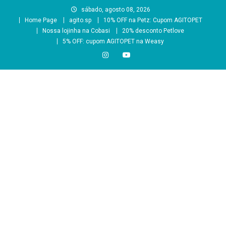
Skip
sábado, agosto 08, 2026
to
Home Page
agito.sp
10% OFF na Petz: Cupom AGITOPET
content
Nossa lojinha na Cobasi
20% desconto Petlove
5% OFF: cupom AGITOPET na Weasy