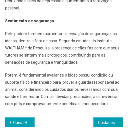
reduzindo o risco de depressão e aumentando a realização
pessoal.
Sentimento de segurança
Pets podem também aumentar a sensação de segurança dos
idosos, dentro e fora de casa. Segundo estudos do Instituto
WALTHAM™ de Pesquisa, a presença de cães faz com que seus
tutores se sintam mais protegidos, contribuindo para as
sensações de segurança e tranquilidade.
Porém, é fundamental avaliar se o idoso possui condição ou
suporte físico e financeiro para prover a guarda responsável ao
animal, considerando os cuidados diários necessários com sua
saúde e bem-estar. Com as devidas precauções, a convivência
com pets é comprovadamente benéfica e enriquecedora.
Navegação
Guest House Guarujá
Cuidados com a saúde digestiva dos pets para uma vida mais saudável