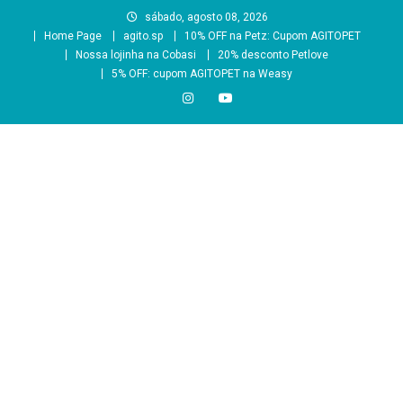
Skip
sábado, agosto 08, 2026
to
Home Page
agito.sp
10% OFF na Petz: Cupom AGITOPET
content
Nossa lojinha na Cobasi
20% desconto Petlove
5% OFF: cupom AGITOPET na Weasy