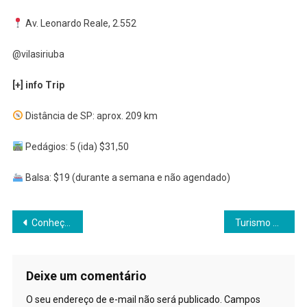
Av. Leonardo Reale, 2.552
@vilasiriuba
[+] info Trip
Distância de SP: aprox. 209 km
Pedágios: 5 (ida) $31,50
Balsa: $19 (durante a semana e não agendado)
Navegação
Conheça os alimentos indicados para gatos com necessidades especiais
Turismo pet friendly em ascensão no Brasil
de
Post
Deixe um comentário
O seu endereço de e-mail não será publicado.
Campos