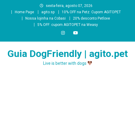
Skip
sexta-feira, agosto 07, 2026
to
Home Page
agito.sp
10% OFF na Petz: Cupom AGITOPET
content
Nossa lojinha na Cobasi
20% desconto Petlove
5% OFF: cupom AGITOPET na Weasy
Guia DogFriendly | agito.pet
Live is better with dogs