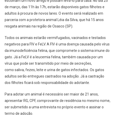
escolham um novo amigo e possam levá-lo para casa. No dia 25
de março, das 11h às 17h, estarão disponíveis gatos filhotes e
adultos à procura de novos lares. O evento será realizado em
parceria com a protetora animal Léia da Silva, que há 15 anos
resgata animais na região de Osasco (SP).
Todos os animais estarão vermifugados, vacinados e testados
negativos para FIV e FeLV. A FIV é uma doença causada pelo vírus
da imunodeficiência felina, que compromete o sistema imune do
gato. Já a FeLV é a leucemia felina, também causada por um
vírus que pode ser transmitido por meio de secreções,
como saliva, fezes, leite e urina de gatos infectados. Os gatos
adultos serão entregues castrados na adoção. Já a castração
dos filhotes ficará sob responsabilidade do adotante.
Para adotar um animal é necessário ser maior de 21 anos,
apresentar RG, CPF, comprovante de residência no mesmo nome,
ser submetido a uma entrevista no próprio evento e assinar o
termo de adoção.