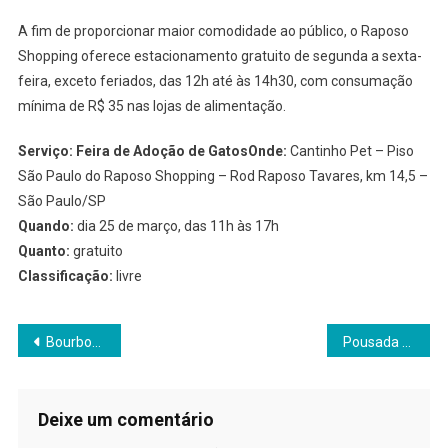
A fim de proporcionar maior comodidade ao público, o Raposo
Shopping oferece estacionamento gratuito de segunda a sexta-
feira, exceto feriados, das 12h até às 14h30, com consumação
mínima de R$ 35 nas lojas de alimentação.
Serviço: Feira de Adoção de GatosOnde:
Cantinho Pet – Piso
São Paulo do Raposo Shopping – Rod Raposo Tavares, km 14,5 –
São Paulo/SP
Quando:
dia 25 de março, das 11h às 17h
Quanto:
gratuito
Classificação:
livre
Navegação
Bourbon Shopping inaugura Praça Pet
Pousada Vale dos Eucaliptos – Piedade/SP
de
Post
Deixe um comentário