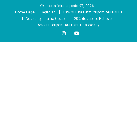
Skip
sexta-feira, agosto 07, 2026
to
Home Page
agito.sp
10% OFF na Petz: Cupom AGITOPET
content
Nossa lojinha na Cobasi
20% desconto Petlove
5% OFF: cupom AGITOPET na Weasy