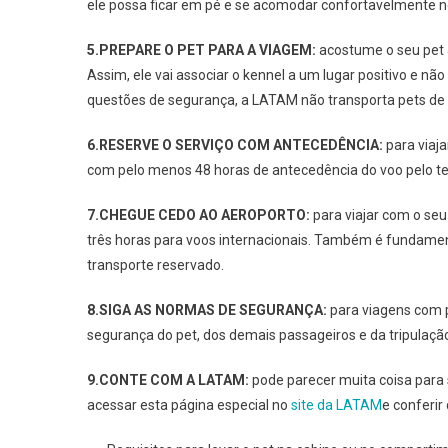
ele possa ficar em pé e se acomodar confortavelmente no 
5.PREPARE O PET PARA A VIAGEM:
acostume o seu pet 
Assim, ele vai associar o kennel a um lugar positivo e n
questões de segurança, a LATAM não transporta pets de r
6.RESERVE O SERVIÇO COM ANTECEDÊNCIA:
para viaj
com pelo menos 48 horas de antecedência do voo pelo tel
7.CHEGUE CEDO AO AEROPORTO:
para viajar com o se
três horas para voos internacionais. Também é fundamen
transporte reservado.
8.SIGA AS NORMAS DE SEGURANÇA:
para viagens com p
segurança do pet, dos demais passageiros e da tripulaçã
9.CONTE COM A LATAM:
pode parecer muita coisa para 
acessar esta página especial no
site da LATAM
e conferir