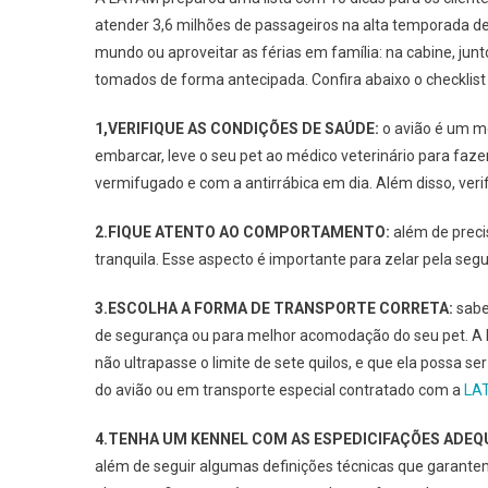
atender 3,6 milhões de passageiros na alta temporada d
mundo ou aproveitar as férias em família: na cabine, ju
tomados de forma antecipada. Confira abaixo o checklist
1,VERIFIQUE AS CONDIÇÕES DE SAÚDE:
o avião é um me
embarcar, leve o seu pet ao médico veterinário para faze
vermifugado e com a antirrábica em dia. Além disso, veri
2.FIQUE ATENTO AO COMPORTAMENTO:
além de prec
tranquila. Esse aspecto é importante para zelar pela seg
3.ESCOLHA A FORMA DE TRANSPORTE CORRETA:
sabe
de segurança ou para melhor acomodação do seu pet. A LA
não ultrapasse o limite de sete quilos, e que ela possa 
do avião ou em transporte especial contratado com a
LA
4.TENHA UM KENNEL COM AS ESPEDICIFAÇÕES ADE
além de seguir algumas definições técnicas que garante