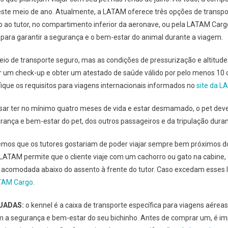
este meio de ano. Atualmente, a LATAM oferece três opções de transp
nto ao tutor, no compartimento inferior da aeronave, ou pela LATAM Car
 para garantir a segurança e o bem-estar do animal durante a viagem.
io de transporte seguro, mas as condições de pressurização e altitude 
r um check-up e obter um atestado de saúde válido por pelo menos 10 di
fique os requisitos para viagens internacionais informados no
site da 
isar ter no mínimo quatro meses de vida e estar desmamado, o pet d
urança e bem-estar do pet, dos outros passageiros e da tripulação dura
mos que os tutores gostariam de poder viajar sempre bem próximos dos
TAM permite que o cliente viaje com um cachorro ou gato na cabine, d
ser acomodada abaixo do assento à frente do tutor. Caso excedam esses 
TAM Cargo
.
QUADAS:
o kennel é a caixa de transporte específica para viagens aérea
m a segurança e bem-estar do seu bichinho. Antes de comprar um, é im