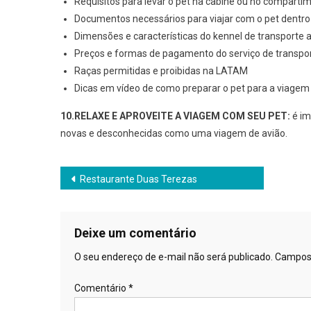
Requisitos para levar o pet na cabine ou no compartim
Documentos necessários para viajar com o pet dentro 
Dimensões e características do kennel de transporte 
Preços e formas de pagamento do serviço de transpo
Raças permitidas e proibidas na LATAM
Dicas em vídeo de como preparar o pet para a viagem
10.RELAXE E APROVEITE A VIAGEM COM SEU PET:
é im
novas e desconhecidas como uma viagem de avião.
Navegação
Restaurante Duas Terezas
de
Post
Deixe um comentário
O seu endereço de e-mail não será publicado.
Campos 
Comentário
*