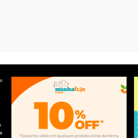
 o
m
la