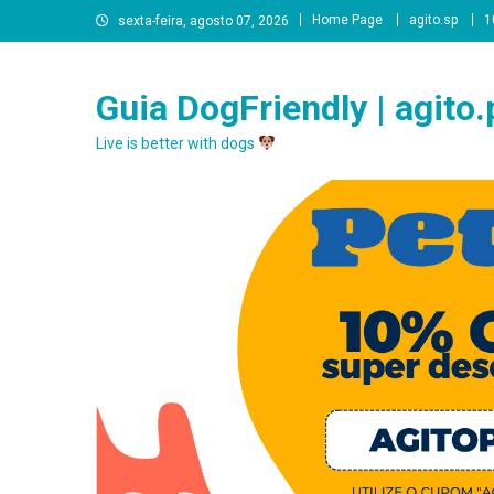
Skip
Home Page
agito.sp
1
sexta-feira, agosto 07, 2026
to
content
Guia DogFriendly | agito.
Live is better with dogs