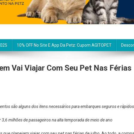
2025
10% OFF No Site E App Da Petz: Cupom AGITOPET
Descon
em Vai Viajar Com Seu Pet Nas Férias
umentos são alguns dos itens necessários para embarques seguros e rápid
r 3,6 milhões de passageiros na alta temporada de meio de ano
s que planejam viajar com seu pet nas férias de julho. Ao todo, a co