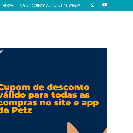
 Petlove
5% OFF: cupom AGITOPET na Weasy