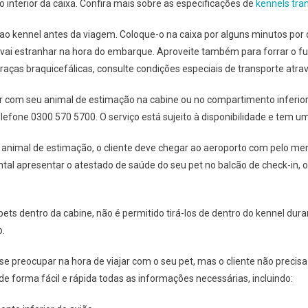
interior da caixa. Confira mais sobre as especificações de
kennels tra
ao kennel antes da viagem. Coloque-o na caixa por alguns minutos por
ão vai estranhar na hora do embarque. Aproveite também para forrar o f
aças braquicefálicas, consulte condições especiais de transporte atr
ar com seu animal de estimação na cabine ou no compartimento inferior
efone 0300 570 5700. O serviço está sujeito à disponibilidade e tem um
u animal de estimação, o cliente deve chegar ao aeroporto com pelo m
tal apresentar o atestado de saúde do seu pet no balcão de check-in,
ets dentro da cabine, não é permitido tirá-los de dentro do kennel dur
o.
se preocupar na hora de viajar com o seu pet, mas o cliente não precisa
 de forma fácil e rápida todas as informações necessárias, incluindo: