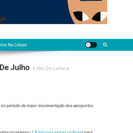
tos Na Cobasi
 De Julho
5
Min De Leitura
os no período de maior movimentação dos aeroportos
mpanhia programou
1,9 mil voos extras no Brasil
para