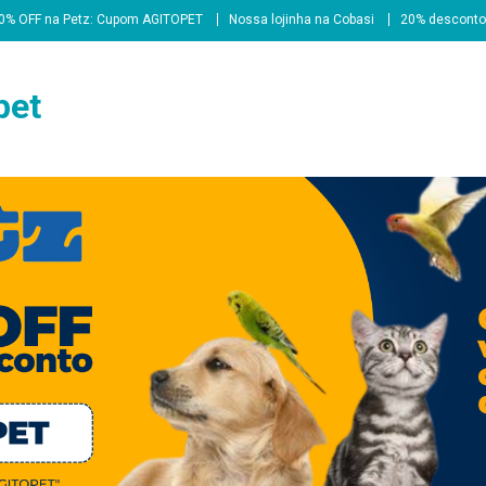
0% OFF na Petz: Cupom AGITOPET
Nossa lojinha na Cobasi
20% desconto
pet