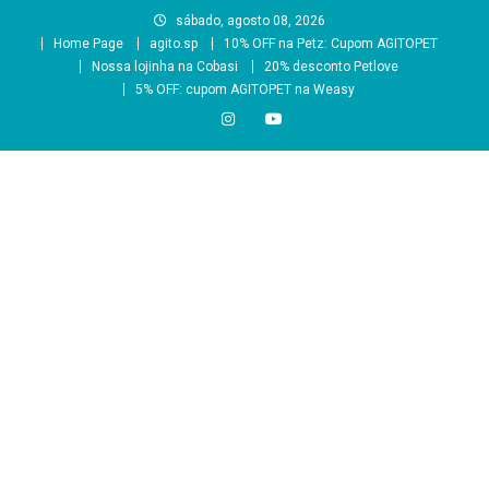
Skip
sábado, agosto 08, 2026
to
Home Page
agito.sp
10% OFF na Petz: Cupom AGITOPET
content
Nossa lojinha na Cobasi
20% desconto Petlove
5% OFF: cupom AGITOPET na Weasy