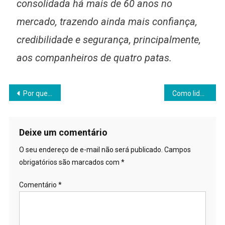
consolidada há mais de 60 anos no
mercado, trazendo ainda mais confiança,
credibilidade e segurança, principalmente,
aos companheiros de quatro patas.
Navegação
Por que cães e gatos costumam comer grama
Como lidar com a dominância em cães?
de
Post
Deixe um comentário
O seu endereço de e-mail não será publicado.
Campos
obrigatórios são marcados com
*
Comentário
*