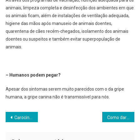
animais, limpeza completa e desinfecção dos ambientes em que
os animais ficam, além de instalações de ventilação adequada,
higiene das mãos após manuseio de animais doentes,
quarentena de cães recém-chegados, isolamento dos animais
doentes ou suspeitos e também evitar superpopulação de
animais.
– Humanos podem pegar?
Apesar dos sintomas serem muito parecidos com o da gripe
humana, a gripe canina não é transmissível para nós.
Navegação
Carocinho na pele do cachorro: o que pode ser?
Como dar banho em pet em casa?
de