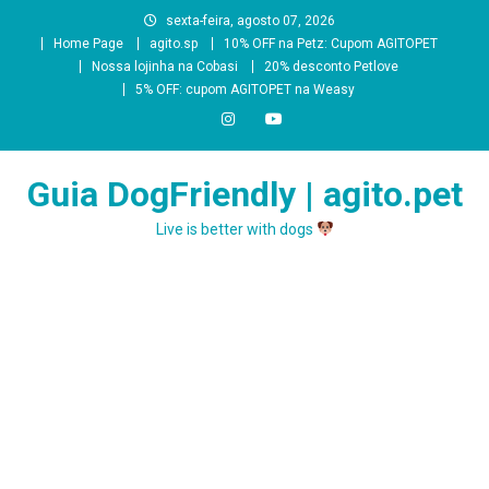
Skip
sexta-feira, agosto 07, 2026
to
Home Page
agito.sp
10% OFF na Petz: Cupom AGITOPET
content
Nossa lojinha na Cobasi
20% desconto Petlove
5% OFF: cupom AGITOPET na Weasy
Guia DogFriendly | agito.pet
Live is better with dogs