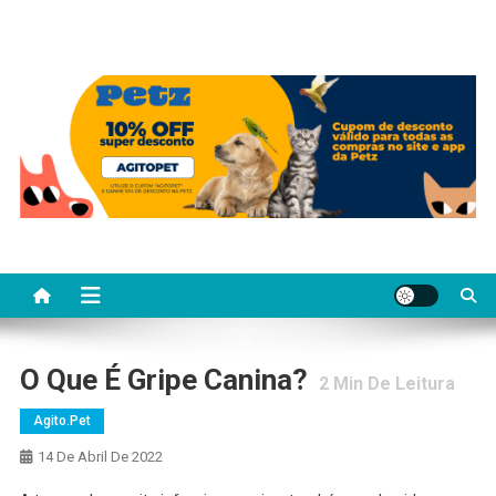
O Que É Gripe Canina?
2
Min De Leitura
Agito.pet
14 De Abril De 2022