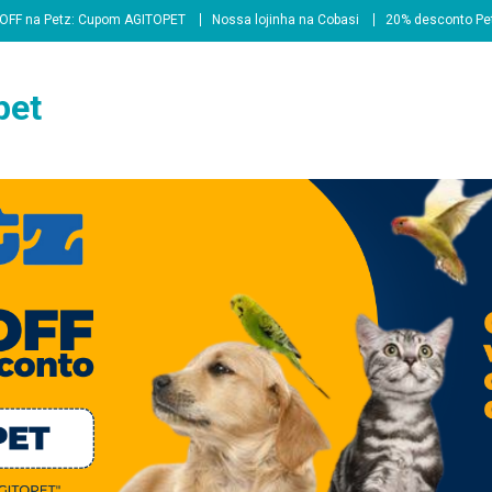
OFF na Petz: Cupom AGITOPET
Nossa lojinha na Cobasi
20% desconto Pe
pet