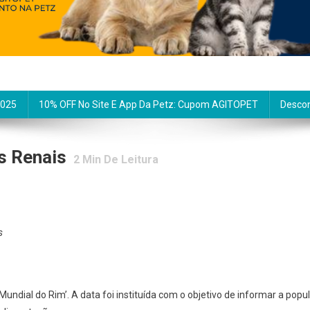
2025
10% OFF No Site E App Da Petz: Cupom AGITOPET
Descon
s Renais
2
Min De Leitura
s
undial do Rim’. A data foi instituída com o objetivo de informar a pop