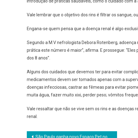
introdução de práticas saudáveis, como o cuidado com a
Vale lembrar que o objetivo dos rins é filtrar os sangue, 
Engana-se quem pensa que a doença renal é algo exclus
Segundo a M.V nefrologista Debora Rotenberg, adoença re
prática este número é maior”, afirma. E prossegue: “Ele
dos 8 anos”.
Alguns dos cuidados que devemos ter para evitar compli
medicamentos devem ser tomados apenas com a supervisão
doenças infecciosas, castrar as fêmeas para evitar piom
muita água, fazer muito xixi, perder peso; vômitos freque
Vale ressaltar que não se vive sem os rins e as doenças
renal.
Navegação
São Paulo ganha novo Espaço Pet no Morumbi Town Shopping