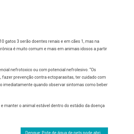
10 gatos 3 serão doentes renais e em cães 1, mas na
crônica é muito comum e mais em animais idosos a partir
ial nefrotoxico ou com potencial nefrolesivo. “Os
 fazer prevenção contra ectoparasitas, ter cuidado com
inário imediatamente quando observar sintomas como beber
o e manter o animal estável dentro do estádio da doença
Dengue: Pote de água de pets pode abrigar o mosquito