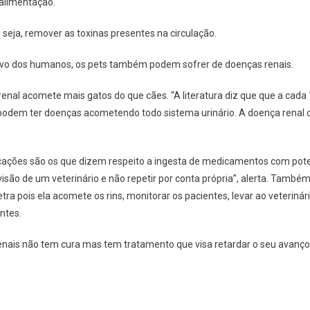
 alimentação.
ou seja, remover as toxinas presentes na circulação.
ivo dos humanos, os pets também podem sofrer de doenças renais.
nal acomete mais gatos do que cães. “A literatura diz que que a cada 
s podem ter doenças acometendo todo sistema urinário. A doença renal 
cações são os que dizem respeito a ingesta de medicamentos com potenc
 de um veterinário e não repetir por conta própria”, alerta. Também,
etra pois ela acomete os rins, monitorar os pacientes, levar ao veter
ntes.
 renais não tem cura mas tem tratamento que visa retardar o seu avanç