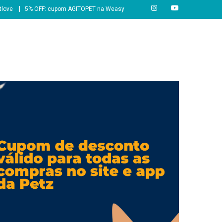
tlove
5% OFF: cupom AGITOPET na Weasy