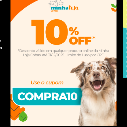
m
la
l