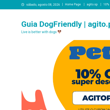
Skip
Home Page
agito.sp
10% 
sábado, agosto 08, 2026
to
content
Guia DogFriendly | agito.
Live is better with dogs