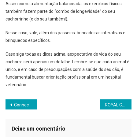
Assim como a alimentação balanceada, os exercícios físicos
também fazem parte do “combo de longevidade” do seu
cachorrinho (e do seu também!).
Nesse caso, vale, além dos passeios: brincadeiras interativas e
brinquedos específicos.
Caso siga todas as dicas acima, aexpectativa de vida do seu
cachorro será apenas um detalhe. Lembre-se que cada animal é
único, e em caso de preocupações com a saúde do seu cão, é
fundamental buscar orientação profissional em um hospital
veterinário.
Navegação
Conhecemos o Hotel Fazenda das Palmeiras em Brotas
ROYAL CANIN® lança alimento com foco na saúde dental de gatos adultos
de
Post
Deixe um comentário