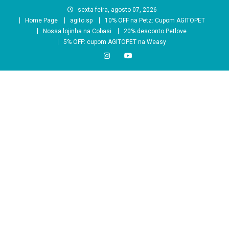
Skip
sexta-feira, agosto 07, 2026
to
Home Page
agito.sp
10% OFF na Petz: Cupom AGITOPET
content
Nossa lojinha na Cobasi
20% desconto Petlove
5% OFF: cupom AGITOPET na Weasy