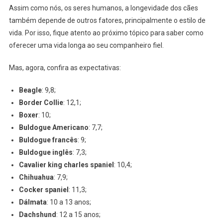
Assim como nós, os seres humanos, a longevidade dos cães
também depende de outros fatores, principalmente o estilo de
vida. Por isso, fique atento ao próximo tópico para saber como
oferecer uma vida longa ao seu companheiro fiel.
Mas, agora, confira as expectativas:
Beagle
: 9,8;
Border Collie
: 12,1;
Boxer
: 10;
Buldogue Americano
: 7,7;
Buldogue francês
: 9;
Buldogue inglês
: 7,3;
Cavalier king charles spaniel
: 10,4;
Chihuahua
: 7,9;
Cocker spaniel
: 11,3;
Dálmata
: 10 a 13 anos;
Dachshund
: 12 a 15 anos;