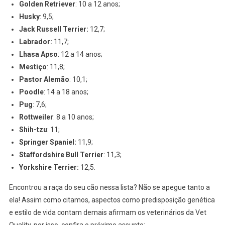
Golden Retriever
: 10 a 12 anos;
Husky
: 9,5;
Jack Russell Terrier:
12,7;
Labrador:
11,7;
Lhasa Apso
: 12 a 14 anos;
Mestiço
: 11,8;
Pastor Alemão
: 10,1;
Poodle
: 14 a 18 anos;
Pug
: 7,6;
Rottweiler
: 8 a 10 anos;
Shih-tzu
: 11;
Springer Spaniel:
11,9;
Staffordshire Bull Terrier
: 11,3;
Yorkshire Terrier:
12,5.
Encontrou a raça do seu cão nessa lista? Não se apegue tanto a
ela! Assim como citamos, aspectos como predisposição genética
e estilo de vida contam demais afirmam os veterinários da Vet
Quality, por isso, confira o próximo assunto: