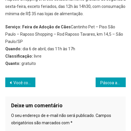
sexta-feira, exceto feriados, das 12h às 14h30, com consumação
mínima de R$ 35 nas lojas de alimentação.
Serviço: Feira de Adoção de Cães
Cantinho Pet – Piso São
Paulo – Raposo Shopping – Rod Raposo Tavares, km 14,5 – São
Paulo/SP
Quando:
dia 6 de abril, das 11h às 17h
Classificação:
livre
Quanto:
gratuito
Navegação
Você conhece o Portal Vet?
Páscoa aumenta número de casos de intoxicação alimentar em cães
de
Post
Deixe um comentário
O seu endereço de e-mail não será publicado.
Campos
obrigatórios são marcados com
*