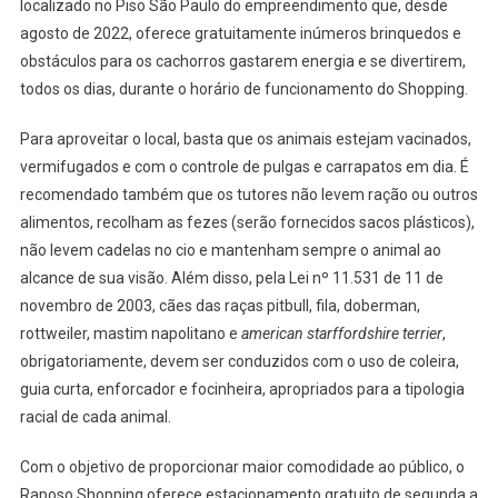
localizado no Piso São Paulo do empreendimento que, desde
agosto de 2022, oferece gratuitamente inúmeros brinquedos e
obstáculos para os cachorros gastarem energia e se divertirem,
todos os dias, durante o horário de funcionamento do Shopping.
Para aproveitar o local, basta que os animais estejam vacinados,
vermifugados e com o controle de pulgas e carrapatos em dia. É
recomendado também que os tutores não levem ração ou outros
alimentos, recolham as fezes (serão fornecidos sacos plásticos),
não levem cadelas no cio e mantenham sempre o animal ao
alcance de sua visão. Além disso, pela Lei nº 11.531 de 11 de
novembro de 2003, cães das raças pitbull, fila, doberman,
rottweiler, mastim napolitano e
american starffordshire terrier
,
obrigatoriamente, devem ser conduzidos com o uso de coleira,
guia curta, enforcador e focinheira, apropriados para a tipologia
racial de cada animal.
Com o objetivo de proporcionar maior comodidade ao público, o
Raposo Shopping oferece estacionamento gratuito de segunda a