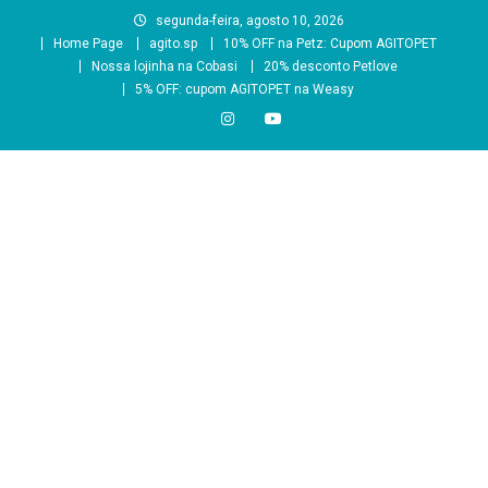
Skip
segunda-feira, agosto 10, 2026
to
Home Page
agito.sp
10% OFF na Petz: Cupom AGITOPET
content
Nossa lojinha na Cobasi
20% desconto Petlove
5% OFF: cupom AGITOPET na Weasy