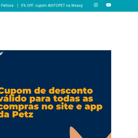
 Petlove
5% OFF: cupom AGITOPET na Weasy