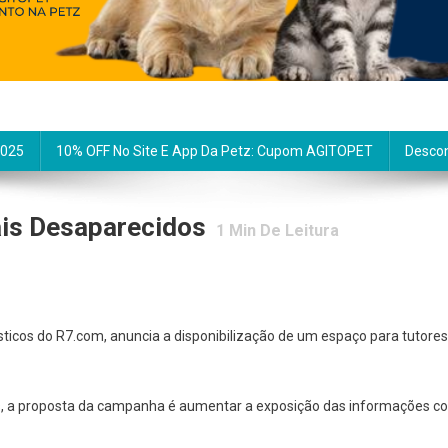
2025
10% OFF No Site E App Da Petz: Cupom AGITOPET
Descon
is Desaparecidos
1
Min De Leitura
sticos do R7.com, anuncia a disponibilização de um espaço para tutore
s, a proposta da campanha é aumentar a exposição das informações co