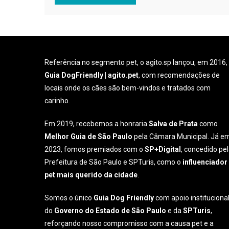
Referência no segmento pet, o agito.sp lançou, em 2016,
Guia DogFriendly | agito.pet
, com recomendações de
locais onde os cães são bem-vindos e tratados com
carinho.
Em 2019, recebemos a honraria
Salva de Prata
como
Melhor Guia de São Paulo
pela Câmara Municipal. Já e
2023, fomos premiados com o
SP+Digital
, concedido pe
Prefeitura de São Paulo e SPTuris, como o
influenciador
pet mais querido da cidade
.
Somos o único
Guia Dog Friendly
com apoio instituciona
do
Governo do Estado de São Paulo
e da
SPTuris
,
reforçando nosso compromisso com a causa pet e a