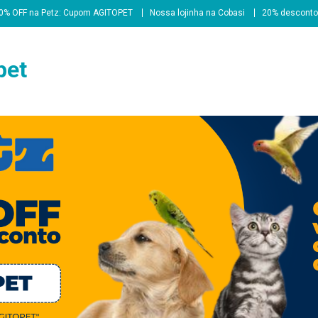
0% OFF na Petz: Cupom AGITOPET
Nossa lojinha na Cobasi
20% desconto
pet