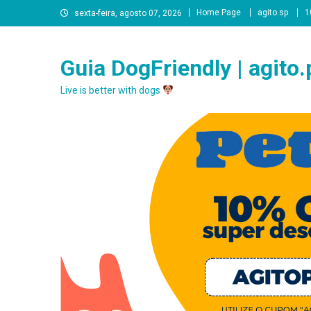
Skip
Home Page
agito.sp
1
sexta-feira, agosto 07, 2026
to
content
Guia DogFriendly | agito.
Live is better with dogs