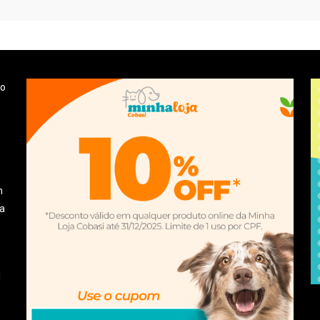
 o
m
la
l