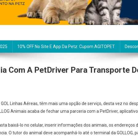
2025
10% OFF No Site E App Da Petz: Cupom AGITOPET
Descon
a Com A PetDriver Para Transporte D
a GOL Linhas Aéreas, têm mais uma opção de serviço, desta vez no des
OG Animais acaba de fechar uma parceria com a PetDriver, aplicativo 
ta baixá-lo no celular, inserir informações dos animais, os endereços
ncia. O tutor do animal deve acompanhá-lo até o terminal da GOLLOG, p