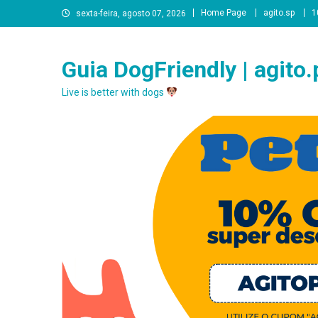
Skip
Home Page
agito.sp
1
sexta-feira, agosto 07, 2026
to
content
Guia DogFriendly | agito.
Live is better with dogs