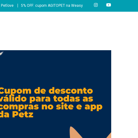
 Petlove
5% OFF: cupom AGITOPET na Weasy