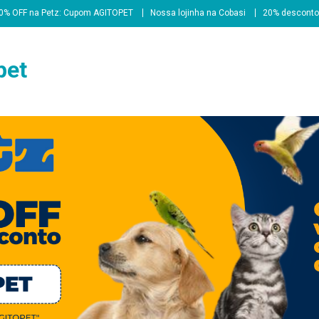
0% OFF na Petz: Cupom AGITOPET
Nossa lojinha na Cobasi
20% desconto
pet