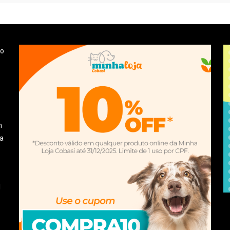
 o
m
la
l