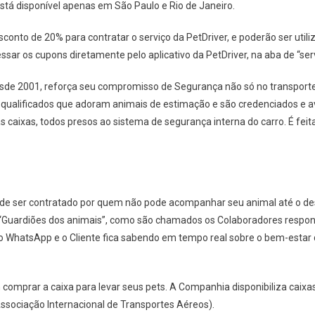
 está disponível apenas em São Paulo e Rio de Janeiro.
sconto de 20% para contratar o serviço da PetDriver, e poderão ser uti
ar os cupons diretamente pelo aplicativo da PetDriver, na aba de “serv
esde 2001, reforça seu compromisso de Segurança não só no transpor
s qualificados que adoram animais de estimação e são credenciados e ava
s caixas, todos presos ao sistema de segurança interna do carro. É feit
ser contratado por quem não pode acompanhar seu animal até o destin
s “Guardiões dos animais”, como são chamados os Colaboradores respon
ivo WhatsApp e o Cliente fica sabendo em tempo real sobre o bem-estar
mprar a caixa para levar seus pets. A Companhia disponibiliza caixas 
ssociação Internacional de Transportes Aéreos).