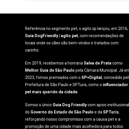
Referência no segmento pet, o agito.sp lançou, em 2016,
Guia DogFriendly | agito.pet
, com recomendações de
locais onde os cães são bem-vindos e tratados com
carinho.
Em 2019, recebemos a honraria
Salva de Prata
como
Melhor Guia de São Paulo
pela Câmara Municipal. Já e
2023, fomos premiados com o
SP+Digital
, concedido pe
Prefeitura de São Paulo e SPTuris, como o
influenciador
pet mais querido da cidade
.
Somos o único
Guia Dog Friendly
com apoio instituciona
do
Governo do Estado de São Paulo
e da
SPTuris
,
reforçando nosso compromisso com a causa pet e a
promoção de uma cidade mais acolhedora para todos.