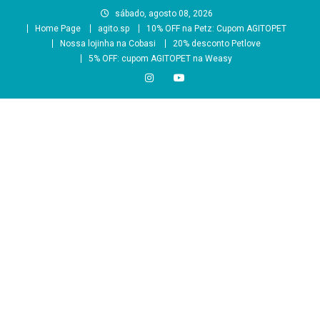
Skip
sábado, agosto 08, 2026
to
Home Page
agito.sp
10% OFF na Petz: Cupom AGITOPET
content
Nossa lojinha na Cobasi
20% desconto Petlove
5% OFF: cupom AGITOPET na Weasy