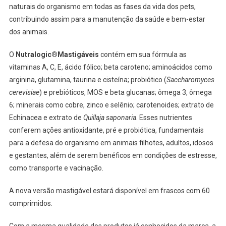
naturais do organismo em todas as fases da vida dos pets,
contribuindo assim para a manutenção da saúde e bem-estar
dos animais.
O
Nutralogic®
Mastigáveis
contém em sua fórmula as
vitaminas A, C, E, ácido fólico; beta caroteno; aminoácidos como
arginina, glutamina, taurina e cisteína; probiótico (
Saccharomyces
cerevisiae
) e prebióticos, MOS e beta glucanas; ômega 3, ômega
6; minerais como cobre, zinco e selênio; carotenoides; extrato de
Echinacea e extrato de
Quillaja saponaria
. Esses nutrientes
conferem ações antioxidante, pré e probiótica, fundamentais
para a defesa do organismo em animais filhotes, adultos, idosos
e gestantes, além de serem benéficos em condições de estresse,
como transporte e vacinação.
A nova versão mastigável estará disponível em frascos com 60
comprimidos.
Com a mesma qualidade
dos produtos já conhecidos da marca, a