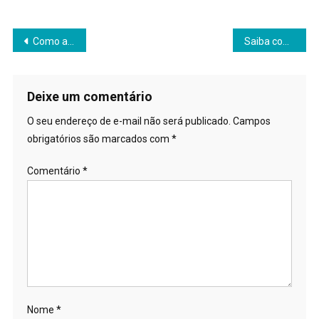
Navegação
Como anda a saúde mental do seu pet?
Saiba como o câncer pode afetar os pets
de
Post
Deixe um comentário
O seu endereço de e-mail não será publicado.
Campos
obrigatórios são marcados com
*
Comentário
*
Nome
*